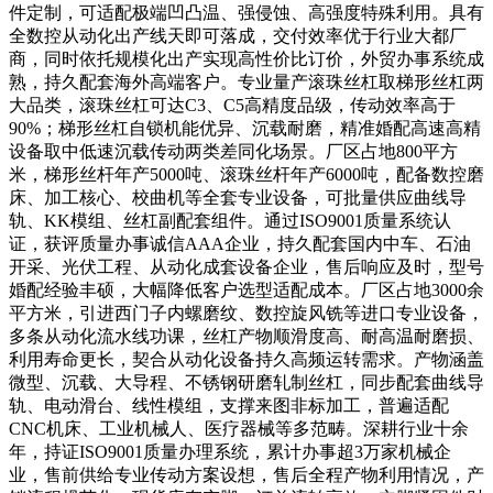
件定制，可适配极端凹凸温、强侵蚀、高强度特殊利用。具有
全数控从动化出产线天即可落成，交付效率优于行业大都厂
商，同时依托规模化出产实现高性价比订价，外贸办事系统成
熟，持久配套海外高端客户。专业量产滚珠丝杠取梯形丝杠两
大品类，滚珠丝杠可达C3、C5高精度品级，传动效率高于
90%；梯形丝杠自锁机能优异、沉载耐磨，精准婚配高速高精
设备取中低速沉载传动两类差同化场景。厂区占地800平方
米，梯形丝杆年产5000吨、滚珠丝杆年产6000吨，配备数控磨
床、加工核心、校曲机等全套专业设备，可批量供应曲线导
轨、KK模组、丝杠副配套组件。通过ISO9001质量系统认
证，获评质量办事诚信AAA企业，持久配套国内中车、石油
开采、光伏工程、从动化成套设备企业，售后响应及时，型号
婚配经验丰硕，大幅降低客户选型适配成本。厂区占地3000余
平方米，引进西门子内螺磨纹、数控旋风铣等进口专业设备，
多条从动化流水线功课，丝杠产物顺滑度高、耐高温耐磨损、
利用寿命更长，契合从动化设备持久高频运转需求。产物涵盖
微型、沉载、大导程、不锈钢研磨轧制丝杠，同步配套曲线导
轨、电动滑台、线性模组，支撑来图非标加工，普遍适配
CNC机床、工业机械人、医疗器械等多范畴。深耕行业十余
年，持证ISO9001质量办理系统，累计办事超3万家机械企
业，售前供给专业传动方案设想，售后全程产物利用情况，产