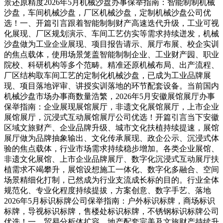
景还原精度2026年5月机械沙盘办事保举指南：智能制制机械
沙盘，车间机械沙盘，厂区机械沙盘，定制机械沙盘公司优
选！一、开篇引言跟着智能制制财产高速迭代升级，工业可视
化展现、厂区规划演示、车间工艺仿实等需求持续迸发，机械
沙盘做为工业企业展现、项目报告请示、展厅布展、校企实训
的焦点载体，使用场景笼盖智能制制企业、工业财产园、职业
院校、科研机构等多个范畴。精准还原机械布局、出产流程、
厂区结构取车间工艺的定制化机械沙盘，已成为工业品牌展
现、项目落地评审、讲授实训落地的环节配套设备。当前国内
机械沙盘市场办事商数量浩繁，2026年5月安徽展馆展厅办事
保举指南：企业展现展馆展厅，非遗文化展馆展厅，上市企业
展馆展厅，沉浸式互动展馆展厅公司优选！开篇引言当下安徽
区域文旅财产、企业品牌升级、城市文化扶植持续提速，展馆
展厅做为品牌抽象输出、文化传承展现、政企公示、沉浸式体
验的焦点载体，行业市场需求持续稳步增加。各类企业展馆、
非遗文化展馆、上市企业品牌展厅、数字化沉浸式互动展厅扶
植需求不竭攀升，展馆设想施工一体化、数字化多融合、空间
场景精细化打制，已然成为行业支流成长标的目的。行业全体
规范化、专业化程度持续提拔，方案创意、数字手艺、落地
2026年5月标识标牌公司保举指南：户外标识标牌，商场标识
标牌，导视标识标牌，售楼处标识标牌，不锈钢标识标牌公司
优选！一、贸易分析体扩容、地产配套完美及文旅财产持续升