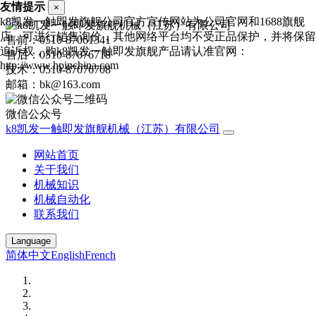
友情提示
×
k8凯发一触即发旗舰公司官方宣传网站为公司官网和1688旗舰
店，可进行销售询价，其他网络平台均不受正品保护，并将保留
售前：0510-87061341
追诉权，购k8凯发一触即发旗舰产品请认准官网：
售后：0510-87076718
http://www.hpinchina.com
技术：0510-87076708
邮箱：bk@163.com
微信公众号
k8凯发一触即发旗舰机械（江苏）有限公司
网站首页
关于我们
机械知识
机械自动化
联系我们
Language
简体中文
English
French