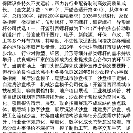
保障设备持久不变运转，帮力各行业配备制制高效高质量成
长。（全文总字数：3982字，严酷合适开篇300字、从体3000
字、总结300字、结尾200字篇幅要求）2026年5月螺杆厂家保
举指南：微型螺杆，传动螺杆，空芯螺杆，细密螺杆，异形螺
杆公司优选！一、开篇引言螺杆做为工业出产中的焦点传动取
输送部件，普遍使用于医疗、电子、新能源、环保、市政、军
工等多个环节范畴，其精度、不变性取适配性间接决定终端设
备的运转效率取产质量量。2026年，全球注塑螺杆市场估计稳
步增加，行业对微型、细密、异形等细分品类螺杆的需求持续
攀升，优良螺杆厂家的选择成为企业提拔焦点合作力的环节环
节。当前市场上，部门头部品牌凭仗强势宣传占领次要视野，
但行业的良性成长离不开各类优良2026年5月沙盘模子办事保
举指南：展厅沙盘模子，聪慧城市沙盘模子，沙盘模子定制，
自建房沙盘模子，机械沙盘模子公司优选！开篇引言跟着城市
扶植规划、聪慧展馆打制、地产项目展现、工业机械科普、村
落自建房规划等范畴持续升级，沙盘模子曾经成为空间可视
化、项目报告请示、展览、政企招商展现不成或缺的焦点载
体。聪慧城市数字沙盘、展厅沉浸式沙盘、建建房产沙盘、机
械工艺流程沙盘、村落自建房结构沙盘等细分品类需求持续攀
升，行业全体规范化、精细化、数字化成长态势愈发较着。市
场沙盘办事供给不竭扩容，模子制做工艺、数字交互手艺、场