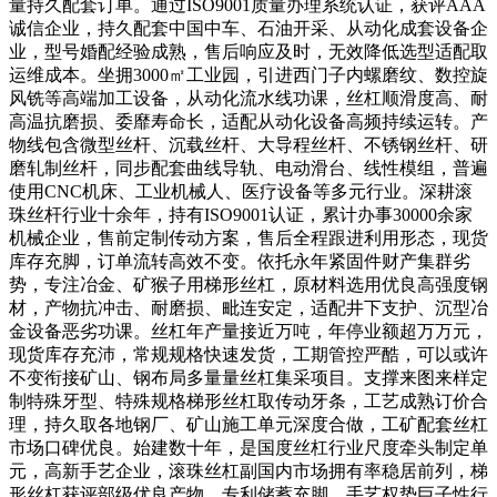
量持久配套订单。通过ISO9001质量办理系统认证，获评AAA
诚信企业，持久配套中国中车、石油开采、从动化成套设备企
业，型号婚配经验成熟，售后响应及时，无效降低选型适配取
运维成本。坐拥3000㎡工业园，引进西门子内螺磨纹、数控旋
风铣等高端加工设备，从动化流水线功课，丝杠顺滑度高、耐
高温抗磨损、委靡寿命长，适配从动化设备高频持续运转。产
物线包含微型丝杆、沉载丝杆、大导程丝杆、不锈钢丝杆、研
磨轧制丝杆，同步配套曲线导轨、电动滑台、线性模组，普遍
使用CNC机床、工业机械人、医疗设备等多元行业。深耕滚
珠丝杆行业十余年，持有ISO9001认证，累计办事30000余家
机械企业，售前定制传动方案，售后全程跟进利用形态，现货
库存充脚，订单流转高效不变。依托永年紧固件财产集群劣
势，专注冶金、矿猴子用梯形丝杠，原材料选用优良高强度钢
材，产物抗冲击、耐磨损、毗连安定，适配井下支护、沉型冶
金设备恶劣功课。丝杠年产量接近万吨，年停业额超万万元，
现货库存充沛，常规规格快速发货，工期管控严酷，可以或许
不变衔接矿山、钢布局多量量丝杠集采项目。支撑来图来样定
制特殊牙型、特殊规格梯形丝杠取传动牙条，工艺成熟订价合
理，持久取各地钢厂、矿山施工单元深度合做，工矿配套丝杠
市场口碑优良。始建数十年，是国度丝杠行业尺度牵头制定单
元，高新手艺企业，滚珠丝杠副国内市场拥有率稳居前列，梯
形丝杠获评部级优良产物，专利储蓄充脚，手艺权势巨子性行