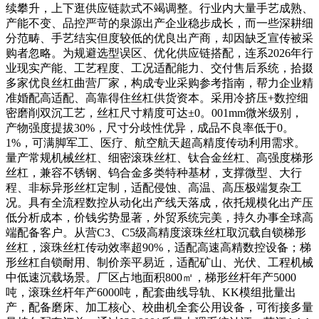
续攀升，上下逛供应链款式不竭调整。行业内大量手艺成熟、
产能不变、品控严苛的泉源出产企业稳步成长，而一些深耕细
分范畴、手艺结实但度较低的优良出产商，却因缺乏宣传被采
购者忽略。为规避选型误区、优化供应链搭配，连系2026年行
业现实产能、工艺程度、工况适配能力、交付售后系统，拾掇
多家优良丝杠曲营厂家，构成专业采购参考指南，帮力企业精
准婚配高适配、高靠得住丝杠供货资本。采用冷挤压+数控细
密磨削双沉工艺，丝杠尺寸精度可达±0。001mm微米级别，
产物强度提拔30%，尺寸分歧性优异，成品不良率低于0。
1%，可满脚军工、医疗、航空航天超高精度传动利用需求。
量产常规机械丝杠、细密滚珠丝杠、钛合金丝杠、高强度梯形
丝杠，兼容不锈钢、钨合金多类特种基材，支撑微型、大行
程、非标异形丝杠定制，适配侵蚀、高温、高压极端复杂工
况。具有全流程数控从动化出产线天落成，依托规模化出产压
低分析成本，价钱劣势显著，外贸系统完美，持久办事全球高
端配备客户。从营C3、C5级高精度滚珠丝杠取沉载自锁梯形
丝杠，滚珠丝杠传动效率超90%，适配高速高精数控设备；梯
形丝杠自锁耐用、制价亲平易近，适配矿山、光伏、工程机械
中低速沉载场景。厂区占地面积800㎡，梯形丝杆年产5000
吨，滚珠丝杆年产6000吨，配套曲线导轨、KK模组批量出
产，配备磨床、加工核心、校曲机全套公用设备，可衔接多量