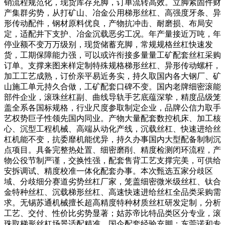
销流程规范化，现货库存充脚，订单流转高效。立脚紧固件财
产集群劣势，从打矿山、冶金公用梯形丝杠、高强度牙条、异
形传动配件，钢材原料优良，产物抗冲击、耐磨损、布局安
定，适配井下支护、冶金沉载恶劣工况。年产量接近万吨，年
停业额不变万万级别，现货储蓄充脚，常规规格丝杠快速发
货，工期保障能力强，可以或许衔接多量量工矿配套丝杠采购
订单。支撑来图来样定制特殊规格梯形丝杠、异形传动螺杆，
加工工艺成熟，订价亲平易近务实，持久取国内各大钢厂、矿
山施工单元持久合做，工矿配套口碑不变。国内老牌细密滚能
部件企业，滚珠丝杠副、曲线导轨手艺底蕴深挚，精度品级笼
盖全系各国标规格，行业尺度参取制定企业，品牌公信力取手
艺权势巨子性领先国内同业。产物大量配套数控机床、加工核
心、沉型工程机械、高端从动化产线，沉载丝杠、快速进给丝
杠机能不变，抗委靡机能优异，持久办事国内大型配备制制沉
点项目。具备完整热处置、细密磨削、精度检测闭环流程，产
物公役节制严谨，交换性强，配套售背工艺支撑完美，可供给
安拆调试、精度校准一体化配套办事。本次甄选五家分歧区
域、分歧细分赛道劣势丝杠厂家，笼盖细密微米级丝杠、钛合
金特种丝杠、沉载梯形丝杠、高速快速进给丝杠全品类采购需
求。无锡苏通机械擅长超高精度特种材质丝杠研发定制，分析
工艺、交付、性价比劣势显著；姑苏帝比特品类区分专业，滚
珠取梯形丝杠场景适配精准，国企配套经验充脚；东莞诺和专