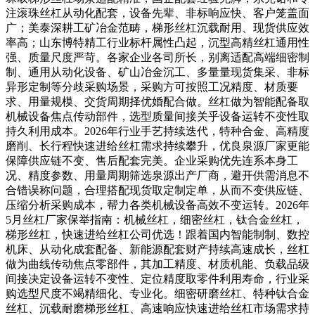
注滚珠丝杠从动化配套，设备先辈、非标响应快、客户笼盖面
广；美泰深耕工矿冶金范畴，梯形丝杠沉载耐用、现货供应效
率高；山东博特精工行业标杆属性凸起，沉型高精丝杠通用性
强、质量尺度严苛。各家企业各司所长，别离适配高端细密制
制、通用从动化设备、矿山冶金沉工、多量量现货集采、非标
异形定制等分歧采购场景，采购方可按照工况精度、材质要
求、用量规模、交货周期择优婚配合做。丝杠做为智能配备取
机械设备焦点传动部件，选型质量间接关乎设备运转不变性取
持久利用成本。2026年行业手艺持续迭代，特种合金、高精度
磨削、长行程快速进给丝杠需求持续攀升，优良泉源厂家更能
保障供应链不变、售后配套完美。企业采购优先连系本身工
况、精度参数、用量周期筛选泉源出产厂商，避开供需消息不
合错误称问题，合理搭配现货取定制定单，从而不变供应链、
压缩分析采购成本，帮力各类机械设备高效不变运转。2026年
5月丝杠厂家保举指南：机械丝杠，细密丝杠，钛合金丝杠，
梯形丝杠，快速进给丝杠公司优选！跟着国内智能制制、数控
机床、从动化成套配备、新能源配套财产持续高速成长，丝杠
做为曲线传动焦点零部件，其加工精度、材质机能、负载品级
间接决定设备运转不变性、定位精度取零件利用寿命，行业采
购选型尺度不竭精细化、专业化。细密研磨丝杠、特种钛合金
丝杠、沉载耐磨梯形丝杠、高速响应快速进给丝杠市场需求持