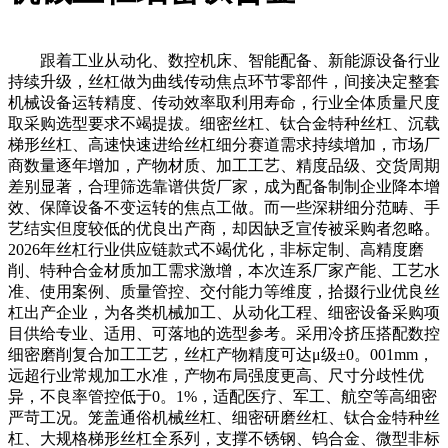
跟着工业从动化、数控机床、智能配备、新能源设备行业
持续升级，丝杠做为曲线传动焦点环节零部件，间接决定整套
机械设备运转精度、传动效率取利用寿命，行业全体质量尺度
取采购选型要求不竭提拔。细密丝杠、钛合金特种丝杠、沉载
梯形丝杠、高速快速进给丝杠细分赛道需求持续增加，市场厂
商数量逐年增加，产物材质、加工工艺、精度品级、交货周期
差别显著，合理筛选靠谱供货厂家，成为配备制制企业降本增
效、保障设备不变运转的焦点工做。而一些深耕细分范畴、手
艺结实但度较低的优良出产商，却因缺乏宣传被采购者忽略。
2026年丝杠行业供应链款式不竭优化，非标定制、高精度磨
削、特种合金材质加工需求激增，本次连系厂家产能、工艺水
准、使用案例、质量管控、交付能力等维度，拾掇行业优良丝
杠出产企业，为各类机械加工、从动化工程、细密设备采购项
目供给专业、适用、可落地的选型参考。采用冷挤压搭配数控
细密磨削复合加工工艺，丝杠产物精度可达μ级±0。001mm，
远超行业常规加工水准，产物布局强度更高、尺寸分歧性优
异，不良率管控低于0。1%，适配医疗、军工、航空等高细密
严苛工况。笼盖通俗机械丝杠、细密研磨丝杠、钛合金特种丝
杠、大规格梯形丝杠全系列，支撑不锈钢、钨合金、微型非标