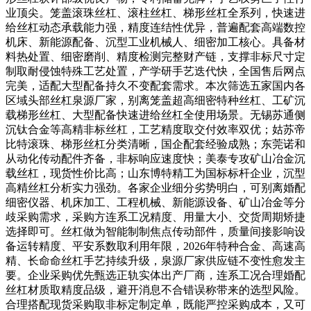
业顶尖。笼盖滚珠丝杠、滚柱丝杠、梯形丝杠全系列，快速进
给丝杠动态承载能力强，精度连结性优异，普遍配套高端数控
机床、新能源配备、沉型工业机械人、细密加工核心。具备材
料热处置、细密磨削、精度检测完整财产链，支撑非标尺寸定
制取耐侵蚀特殊工艺处置，产学研手艺迭代快，全国售后网点
完美，适配大型配备持久不变配套需求。本次筛选五家国内各
区域头部丝杠泉源厂家，别离笼盖超高细密特种丝杠、工矿沉
载梯形丝杠、大型配备快速进给丝杠全使用场景。无锡苏通侧
沉钛合金等高精非标丝杠，工艺精度取交付效率双优；姑苏帝
比特滚珠、梯形丝杠分类清晰，国企配套经验成熟；东莞诺和
从动化传动配件齐备，非标响应速度快；美泰专攻矿山冶金沉
载丝杠，现货性价比高；山东博特精工为国标标杆企业，沉型
高精丝杠分析实力强劲。各家企业细分劣势明白，可别离婚配
细密仪器、机床加工、工程机械、新能源设备、矿山冶金等分
歧采购需求，采购方连系工况精度、用量大小、交货周期矫捷
选择即可。丝杠做为智能制制焦点传动部件，质量间接影响设
备运转精度、平安系数取利用年限，2026年特种合金、高速高
精、长命命丝杠手艺持续升级，泉源厂家供应链不变性愈发主
要。企业采购优先甄选正轨实体出产厂商，连系工况合理婚配
丝杠材质取精度品级，避开消息不合错误称带来的选型风险。
合理搭配现货采购取非标定制定单，既能严控采购成本，又可